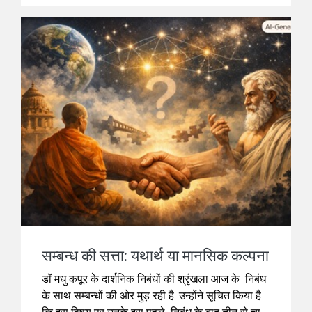
acknowledge the guiding presence of teachers
who illuminate the path of knowledge and
self‑realisation. In this piece, Tish revisits the
teachings of Sri Ramakrishna, reminding us of
the Guru’s role as mediator between the human
and the divine.
सम्बन्ध की सत्ता: यथार्थ या मानसिक कल्पना
डॉ मधु कपूर के दार्शनिक निबंधों की श्रृंखला आज के निबंध
के साथ सम्बन्धों की ओर मुड़ रही है. उन्होंने सूचित किया है