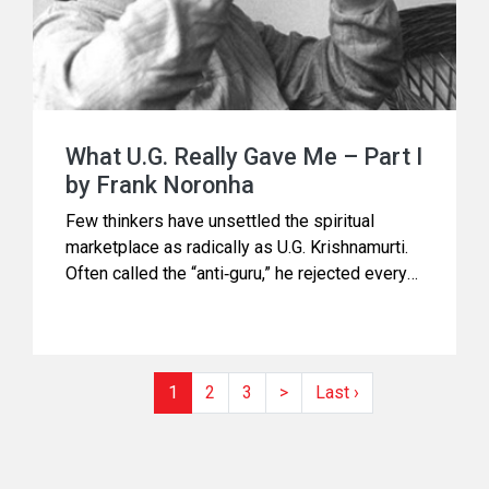
What U.G. Really Gave Me – Part I
by Frank Noronha
Few thinkers have unsettled the spiritual
marketplace as radically as U.G. Krishnamurti.
Often called the “anti‑guru,” he rejected every
system of enlightenment, insisting that truth
cannot be taught, only lived. He left behind no
disciples, no method, and no movement—only
a trail of minds forced to look inward without
1
2
3
>
Last ›
illusion. In his essay,