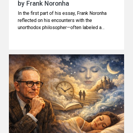
by Frank Noronha
In the first part of his essay, Frank Noronha
reflected on his encounters with the
unorthodox philosopher—often labeled a
spiritual guru (though he would detest the
epithet)—U.G. Krishnamurti. In this continuation,
he deepens the inquiry, probing further into
what U.G. truly gave him, and how those
encounters shaped his search for answers.