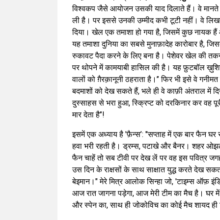
विश्वकप जैसे आयोजन उसकी याद दिलाते हैं। वे मानते 
ली है। पर इससे उनकी उम्मीद कभी टूटी नहीं। वे लिखते
दिया। खेल एक तमाशा हो गया है, जिसमें कुछ नायक ह
यह तमाशा दुनिया का सबसे मुनाफ़ादेह कारोबार है, जिस
रुकावट पैदा करने के लिए बना है। पेशेवर खेल की त
पर थोपने में कामयाबी हासिल की है। यह फ़ुटबॉल ख़ुशिय
वालों को ग़ैरक़ानूनी ठहराता है।’’ फिर भी इसे वे गनीमत
बदमाशों को देख सकते हैं, भले ही वे काफ़ी अंतराल में द
दुस्साहस से भरा हुआ, स्क्रिप्ट को दरकिनार कर वह पूरी
मार देता है’’!
इसमें एक अध्याय है 'फ़ैन्स’: ''सप्ताह में एक बार फैन घ
हवा भरी रहती है। ड्रम्स, पटाखे और बैनर। शहर ओझल ह
फैन चाहें तो सब टीवी पर देख लें पर वह इस पवित्र जग
उस दिन के राक्षसों के साथ साक्षात युद्ध करते देख सकता ह
बेइमान।" मेरे मित्र आलोक सिन्हा जो, 'टाइम्स ऑफ़ इंडि
आज रात जागना पड़ेगा, आज मेरी टीम का मैच है। घर में ही
और स्पेन का, साथ ही जोकोविच का कोई मैच शायद ही