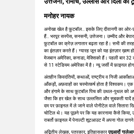
उत्तेजना, रोमांच, उल्लास और दिलों का 
मनोहर नायक
अनोखा खेल है फ़ुटबॉल... इसके लिए दीवानगी का ओर-छो
हैं... भरपूर सस्पेंस, सनसनी, उत्तेजना। उम्मीद और बेपा
फ़ुटबॉल का क्रेज़ लगातार बढ़ता रहा है। सभी की तरह ह
का इंतज़ार करते हैं। ग्यारह जून को यह इंतज़ार ख़त्म 
मेजबान अमेरिका, कनाडा, मेक्सिको हैं। पहली बार 32 की जग
से 11 स्टेडियम अमेरिका में है। न्यू जर्सी में फ़ाइनल
अंतहीन किवदंतियों, कथाओं, राष्ट्रीय व निजी आकाँक्षाओ
आँकड़ों, अफ़वाहों का चरमोत्कर्ष होता है विश्वकप। एक
और हंगामे के साथ फ़ुटबॉल पिच की उथल-पुथल को अप
जैसा कि हर खेल के साथ उल्लसित और सुबकती यादें हो
दम पर फ़ाइनल में ले जाने वाले पोनीटेल वाले सितारा ख
चोटिल थे। यह पूछने पर कि यह कारनामा कैसे किया, उन
राबर्तो फ़ाइनल में पेनाल्टी शूटआउट में अपना गोल दा
अद्बितीय लेखक, पत्रकार, इतिहासकार
एदुआर्दो गाले