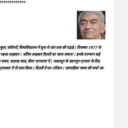
*************
्कूल, कॉलेजों, विश्वविद्यालय में शुरू से अंत तक की पढ़ाई। दिसम्बर 1977 से
भात' पहला अख़बार। अंतिम अख़बार दिल्ली का 'आज समाज'। इनके दरम्यान कई
क समय, अठारह साल, बीता 'जनसत्ता' में। जबलपुर के 'ज्ञानयुग प्रभात' के लिए
 प्रवक्ता' में भी काम किया। दिल्ली में घर-परिवार। साप्ताहिक 'समय की चर्चा' का