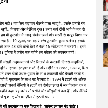
टूटना
र नहीं। यह सिर चढ़ाकर बोलने वाला जादू है... इसके हज़ारों रंग
र ख़ुशी... निराशा और बेइंतिहा दुख। हमारे यहाँ टीवी आने के बाद से
म भी फ़ुटबॉल के जादू, रोमांच ऊर्जा और मस्ती से भरपूर विश्व कप
हो रहा है। 19 जुलाई तक यह रंगारंग फ़ुटबॉल-कुम्भ चलेगा। इसके
ह 48 टीमें तीनों देशों में फैले 16 स्टेडियमों में उतरेंगी। इनमें
 होगा। दुनिया में क़रीब एक महीने अब फ़ीफ़ा की सरकार होगी।
ं, मंसूबों, अहमन्यताओं और सितारों के करतबों, क़िस्से-कहानियों,
 दुनिया इसका इंतज़ार करती है और महीने भर उत्कंठा, उल्लास, हैरत
ने अंदर होती उथल-पुथल के साथ टकटकी बाँधे देखती रहती है।
ती हैं, फ़ुटबॉल के साथ यह बेपनाह है। 1994 में इटली को अकेले
िलाड़ी राबर्तो बैजियो ने इटली को सेमीफ़ाइनल में जब जिताया तब वे
्होंने कहा 'यह शरीर तो पसीने और आँसुओं से बना है’। और देखिये
गने से चूक गए और ब्राज़ील से इटली हार गया।
आनो की फ़ुटबॉल पर एक किताब है, 'सॉकर इन सन एंड शैडो’।