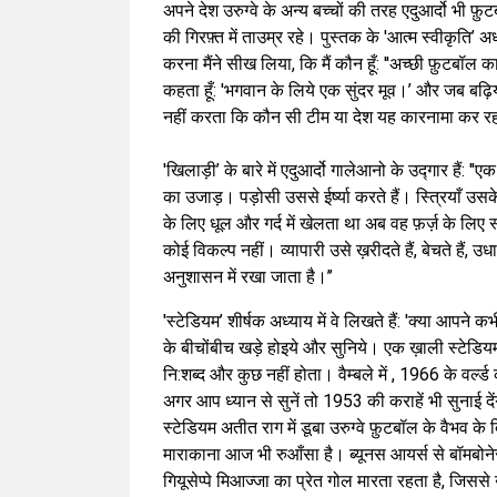
अपने देश उरुग्वे के अन्य बच्चों की तरह एदुआर्दो भी 
की गिरफ़्त में ताउम्र रहे। पुस्तक के 'आत्म स्वीकृति’ अ
करना मैंने सीख लिया, कि मैं कौन हूँ: ''अच्छी फ़ुटबॉल का
कहता हूँ: 'भगवान के लिये एक सुंदर मूव।’ और जब बढ़िया
नहीं करता कि कौन सी टीम या देश यह कारनामा कर रहा
'खिलाड़ी’ के बारे में एदुआर्दो गालेआनो के उद्गार हैं:
का उजाड़। पड़ोसी उससे ईर्ष्या करते हैं। स्त्रियाँ उसक
के लिए धूल और गर्द में खेलता था अब वह फ़र्ज़ के लिए 
कोई विकल्प नहीं। व्यापारी उसे ख़रीदते हैं, बेचते हैं, उ
अनुशासन में रखा जाता है।’’
'स्टेडियम’ शीर्षक अध्याय में वे लिखते हैं: 'क्या आपन
के बीचोंबीच खड़े होइये और सुनिये। एक ख़ाली स्टेडियम
नि:शब्द और कुछ नहीं होता। वैम्बले में , 1966 के वर्ल
अगर आप ध्यान से सुनें तो 1953 की कराहें भी सुनाई देंगी
स्टेडियम अतीत राग में डूबा उरुग्वे फ़ुटबॉल के वैभव क
माराकाना आज भी रुआँसा है। ब्यूनस आयर्स से बॉमबोनेरा
गियूसेप्पे मिआज्जा का प्रेत गोल मारता रहता है, जिस