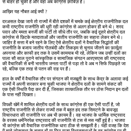
से बाहर हो चुकी है और वहां अब कांग्रेस क़ाबिज़ है।
आख़िर यह नौबत आई क्यों ?
दरअसल देखा जाये तो राज्यों में बीते दशकों में चमके कई क्षेत्रीय राजनीतिक दल
कभी राष्ट्रीय राजनीति की धुरी रही कांग्रेस से अलग होकर ही बने थे। शरद
पवार और ममता बनर्जी की पार्टी तो सीधे तौर पर, जबकि कई दूसरे क्षेत्रीय दल
कांग्रेस से छिटके मतदाताओं और जातीय राजनीति का सहारा लेकर बने थे।
जाहिर है सत्ता में बने रहने के लिए ऐसे क्षेत्रीय दलों ने वैचारिक सिद्धांतों की
राजनीति के बजाय जातीय गोलबंदी और तिकड़म से चुनाव जीतने का फ़ार्मूला
अपनाया और काफी हद तक वे उसमें कामयाब भी रहे, लेकिन जब उन्हीं दलों का
पाला सौ साल पुराने सांस्कृतिक व सामाजिक संगठन आरएसएस की राष्ट्रवाद
की वैचारिकी से बनी भारतीय जनता पार्टी से पड़ा तो वे अब न सिर्फ पिछड़ते जा
रहे, बल्कि एक तरह से पतन की राह पर हैं।
हाल के वर्षों में वैचारिक तौर पर संगठन की मजबूती के साथ केंद्र के अलावा कई
राज्यों में अपनी सरकार बना चुकी भाजपा ने क्षेत्रीय दलों के सामने संकट की
एक ऐसी स्थिति पैदा कर दी है, जिसका तात्कालिक तौर पर ठोस निदान इन दलों
के पास नहीं दिखता।
विपक्षी खेमें में शामिल क्षेत्रीय दलों के साथ कांग्रेस ही एक ऐसी पार्टी है, जो
राष्ट्रीय राजनीति से लेकर राज्यों तक में बहुत हद तक सिमटने के बावजूद
विचारधारा की राजनीति पर अब भी क़ायम है। वह भाजपा के धार्मिक राष्ट्रवाद
के वरक्स धर्मनिरपेक्ष राष्ट्रवाद की राजनीति से टस से मस नहीं हुई है। भाजपा
भी कांग्रेस की वैचारिक राजनीतिक धारा ठीक से समझती है। यही वजह कि देश
में चाहे लोकसभा के चुनाव हों या फिर राज्य विधानसभाओं के वह कांग्रेस पर ही