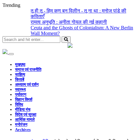
Trending
तू ही तू - हिम कण बन विलीन - तू ना था : मनोज पांडे की
कविताएँ
रामत्व अनुभूति : अनीता गोयल की नई कहानी
Ceuta and the Ghosts of Colonialism: A New Berlin
Wall Moment?
मुखपृष्ठ
समाज एवं राजनीति
साहित्य
किताबें
अध्यात्म एवं दर्शन
स्वास्थ्य
पर्यावरण
विज्ञान विमर्श
विविध
मीडिया मंच
विदेश एवं सुरक्षा
आर्थिक मामले
मनोरंजन
Archives