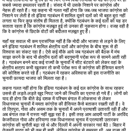
सबसे ज्यादा हमलावर रहती है। संसद में भी उसके निशाने पर कांग्रेस और
नेहरू ही रहते हैं। यह कहना भी गलत नहीं होगा कि जब-जब भाजपा कांग्रेस को
निशाने पर लेती है तो इंडिया गठबंधन में शामिल दूसरे दलों को भी बहुत बुरा नहीं
लगता या फिर कुछ संतोष ही मिलता है, क्योंकि गठबंधन के कई दलों को यह डर
सताता रहता है कि कांग्रेस मज़बूत हुई तो उनका ही नुकसान होगा। वजह वही है
कि वे कांग्रेस से छिटके वोटों की बदौलत मज़बूत हुए हैं।
यहाँ यह सवाल भी कम प्रासंगिक नहीं है कि मोदी और भाजपा से लड़ने के लिए
बने इंडिया गठबंधन में शामिल क्षेत्रीय दलों और कांग्रेस के बीच शुरू से ही
विश्वास का संकट रहा है। ऐसे कई मौके आये जब गठबंधन की बैठक में मंच
साझा करने के बाद भी क्षेत्रीय दलों की बदगुमानी परो़क्ष रूप से सामने आती रही
है। गठबंधन बनने बाद कई राज्यों के चुनावों में सीट बंटवारे को लेकर वहां के
क्षेत्रीय क्षत्रप कभी खुलकर तो कभी परोक्ष रूप से कांग्रेस की हैसियत बताने
की कोशिश करते रहे हैं। गठबंधन में रहकर अविश्वास की इस राजनीति का
चुनावी फ़ायदा भाजपा को मिलता रहा है।
कहना गलत नहीं होगा कि इंडिया गठबंधन के कई दल कांग्रेस के साथ रहकर
उससे ही लड़ते-लड़ते खुद निपट जाने की स्थिति का प्राप्त हो गये हैं। लोगों को
याद ही होगा कि बीते डेढ़ दशक में पश्चिम बंगाल में लोकसभा से लेकर
विधानसभा चुनावों में ममता कांग्रेस की हैसियत कैसे बताकर रखती रही हैं। वे
तो त्रिपुरा, गोवा और असम तक के चुनावों में अपने प्रत्याशी उतारती रही हैं और
अब बंगाल तक में रास्ता नहीं सूझ रहा है। इसी तरह आम आदमी पार्टी के अरविंद
केजरीवाल गोवा और हरियाणा तक विधानसभा चुनाव में प्रत्याशी उतारकर
कांग्रेस की चुनौती बढ़ा रहे थे और दिल्ली में अपनी सरकार गवां बैठे। बिहार में
तेजस्वी यादव को भी कम ही सही, लेकिन कांग्रेस से समस्या थी, अब राज्य की