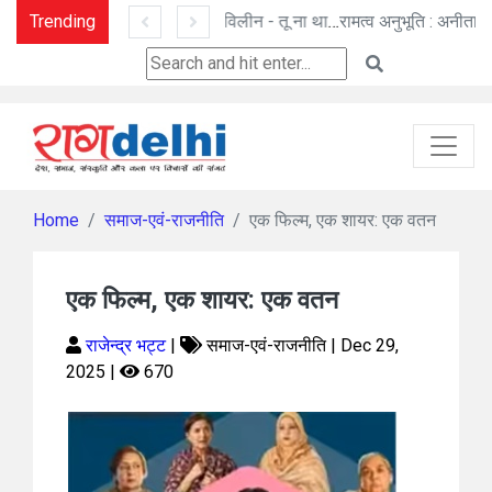
Trending
तू ही तू - हिम कण बन विलीन - तू ना था : मनोज पांडे की कविताएँ
रामत्व अनुभूति : अनीता गोयल की नई कहानी
Home
समाज-एवं-राजनीति
एक फिल्म, एक शायर: एक वतन
एक फिल्म, एक शायर: एक वतन
राजेन्द्र भट्ट
|
समाज-एवं-राजनीति | Dec 29,
2025 |
670