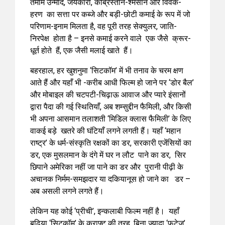
तमाम उन्माद, जयकारों, कब्रिस्तान-श्मसान और विवेक-
हरण का सत्ता पर कब्जे और बड़ी-छोटी कमाई के रूप में जो
परिणाम-इनाम मिलता है, वह पूरी तरह सेक्युलर, जाति-
निरपेक्ष होता है – इनसे कमाई करने वाले एक जैसे क्रूर-
धूर्त होते हैं, एक जैसी मलाई खाते हैं।
बहरहाल, हर खुशनुमा ‘सिटकॉम’ में भी तनाव के चरम क्षण
आते हैं और यहाँ भी -करीब आधी फिल्म हो जाने पर ‘डोर बैल’
और मोबाइल की चटपटी-चिढ़ाऊ आवाज और प्यारे इंसानों
द्वारा पैदा की गई स्थितियाँ, अब शम्सुद्दीन फैमिली, और किसी
भी अपना आसमान तलाशती ‘मिडिल क्लास फैमिली’ के लिए
वाकई बड़े खतरे की घंटियाँ लगने लगती हैं। यहाँ ‘महान
राष्ट्र’ के धर्म-संस्कृति रक्षकों का डर, सरकारी एजेंसियों का
डर, एक मुसलमान के दंगे में घर न लौट पाने का डर, सिर
छिपाने अमेरिका नहीं जा पाने का डर और पुरानी पीढ़ी के
अचानक निर्मम-समझदार या दकियानूस हो जाने का डर –
अब असली लगने लगते हैं।
लेकिन यह कोई ‘प्रीची’, इन्कलाबी फिल्म नहीं है। यहाँ
बढ़िया ‘सिटकॉम’ के क्राफ्ट की तरह, बिना ज्यादा ‘फुटेज’