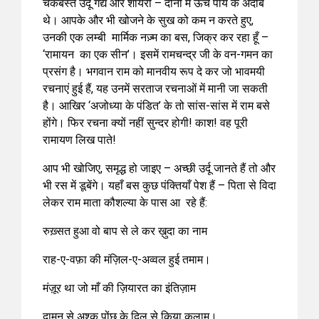
चकबस्त उर्दू गद्य और शायरी – दोनों में ऊंचे पाये के अदीब
थे। आपके और भी खोजने के सुख को कम न करते हुए,
उनकी एक लम्बी मार्मिक नज़्म का बस, जिक्र कर रहा हूँ –
‘रामायन का एक सीन’। इसमें रामचन्द्र जी के वन-गमन का
प्रसंग है। भगवान राम को मानवीय रूप दे कर जो भावमयी
रचनाएं हुई हैं, यह उनमें सरताज रचनाओं में मानी जा सकती
है। आखिर ‘अजोध्या के पंडित’ के तो सांस-सांस में राम बसे
होंगे। फिर रचना क्यों नहीं सुन्दर होगी! काश! वह पूरी
रामायण लिख पाते!
आप भी खोजिए, समृद्ध हो जाइए – अच्छी उर्दू जानते हैं तो और
भी रस में डूबेंगे। यहाँ बस कुछ पंक्तियाँ पेश हैं – पिता से विदा
लेकर राम माता कौशल्या के पास आ रहे हैं:
रुख़्सत हुआ वो बाप से ले कर ख़ुदा का नाम
राह-ए-वफ़ा की मंज़िल-ए-अव्वल हुई तमाम।
मंज़ूर था जो माँ की ज़ियारत का इंतिज़ाम
दामन से अश्क पोंछ के दिल से किया कलाम।