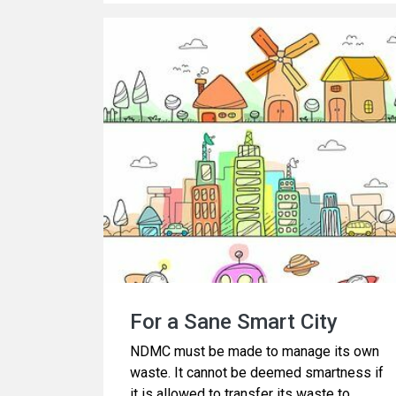
For a Sane Smart City
NDMC must be made to manage its own
waste. It cannot be deemed smartness if
it is allowed to transfer its waste to