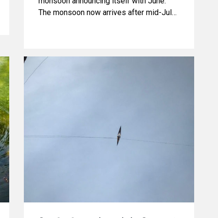
monsoon announcing itself with June.
The monsoon now arrives after mid-July.
The monsoon rain used to spread itself
across June.