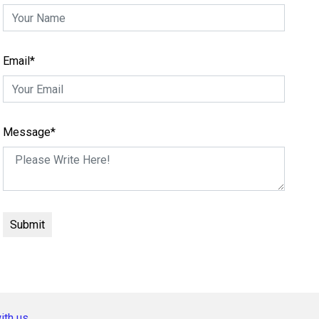
Email*
Message*
ith us