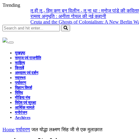
Trending
तू ही तू - हिम कण बन विलीन - तू ना था : मनोज पांडे की कविताए
रामत्व अनुभूति : अनीता गोयल की नई कहानी
Ceuta and the Ghosts of Colonialism: A New Berlin W
मुखपृष्ठ
समाज एवं राजनीति
साहित्य
किताबें
अध्यात्म एवं दर्शन
स्वास्थ्य
पर्यावरण
विज्ञान विमर्श
विविध
मीडिया मंच
विदेश एवं सुरक्षा
आर्थिक मामले
मनोरंजन
Archives
Home
पर्यावरण
जल योद्धा लक्ष्मण सिंह जी से एक मुलाक़ात