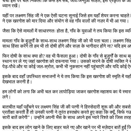
चर्चा इस पर चल निकली कि कैसे हम सब, जीव-जन्तुओं सहित, इस प्रकृति के अभिन
ध्यान रखें।
यहीं पर लक्ष्मण सिंह जी ने एक ऐसी घटना सुनाई जिसे हम यहाँ शेयर करना चाहते है
ने एक खरगोश को मार दिया और संयोग से वह गाँव वालों की नज़र में भी आ गया।
जैसा कि ऐसे मामलों में साधारणतः होता है, गाँव के युवाओं ने तय किया कि इस 
मामला गाँव के बुज़ुर्गों के साथ-साथ लक्ष्मण सिंह जी को भी पता चला। लक्ष्म
साथ हिंसा करेंगे तो हम भी तो दोषी होंगे और सज़ा के भागीदार होंगे ना? यदि हम 
फिर दोषी के साथ क्या हो? वह भी फैसला हुआ। दोषी के गाँव से बुज़ुर्गों के स
स्थान पर ले गए जहां खरगोश को दफनाया गया। उसको मारने के दोषी व्यक्ति ने स
पेड़-पौधे और या कोई जल-स्रोत, कभी भी नुकसान नहीं पहुंचाएंगे और यदि कोई ऐ
इसके बाद वहाँ उपस्थित सभाजनों ने ये तय किया कि इस खरगोश की स्मृति में यहा
देखभाल करनी है।
हम लोगों को लगा कि अभी चल कर लापोड़िया जाकर खरगोश महाशय का ये स्मारक दे
लगे।
बातचीत यहाँ पहुँचने पर लक्ष्मण सिंह जी की पत्नी ने हिस्सेदारी शुरू की और सबसे 
प्रतीक्षा करती हैं तो उनकी पत्नी ने तुरंत हस्तक्षेप करते हुए कहा कि क्यूँ, सिर
सारी बातें करेगी”। उन्होंने अपनी भैंस के साथ अपने इस प्यारे रिश्ते को जिस 
इसके बाद हम लोग खाने के लिए बाहर चले गए और खाने पर भी मज़ेदार बातें हुईं जि