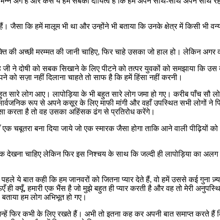
्न अंग हैं और कैसे ये हम सबका दायित्व है कि हम अपने साथ-साथ अपने साथ रहने 
ं। जैसा कि हमें मालूम भी था और उन्होंने भी बताया कि उनके क्षेत्र में किसी भी 
व्यक्ति की अच्छी मरम्मत की जानी चाहिए, फिर चाहे उसका जो हाल हो। लेकिन अगर वह
ण सिंह जी ने दोषी को सबक सिखाने के लिए पीटने को तत्पर युवकों को समझाया कि उ
अपने को सज़ा नहीं दिलाना चाहते तो साफ है कि हमें हिंसा नहीं करनी।
ाथ बहुत सारे लोग आए। लापोड़िया के भी बहुत सारे लोग जमा हो गए। करीब पाँच सौ
ार्वजनिक रूप से अपने कसूर के लिए माफी मांगी और वहाँ उपस्थित सभी लोगों ने फ
सा करता है तो वह उसका अहिंसक ढंग से प्रतिरोध करेंगे।
ँ एक चबूतरा बना दिया जाये जो एक स्मारक जैसा होगा ताकि आने वाली पीढ़ियों को 
खना चाहिए लेकिन फिर इस निश्चय के साथ कि जल्दी ही लापोड़िया का अलग से कार्
पहले ये बात कही कि हम जानवरों को जितना प्यार देते हैं, वो हमें उससे कई गुना ज़्
्फ गऊएँ ही क्यूँ, हमारी एक भैंस है जो मुझे बहुत ही प्यार करती है और वह तो मेरी अन
तरह बताया हम लोग अभिभूत हो गए।
न्हें फिर कभी के लिए रखते हैं। अभी तो इतना कह कर अपनी बात समाप्त करते हैं कि